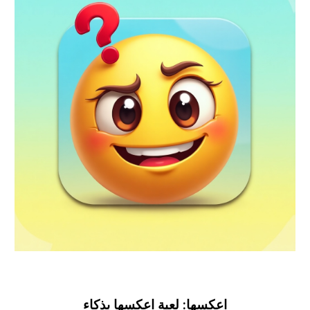
اعكسها: لعبة اعكسها بذكاء